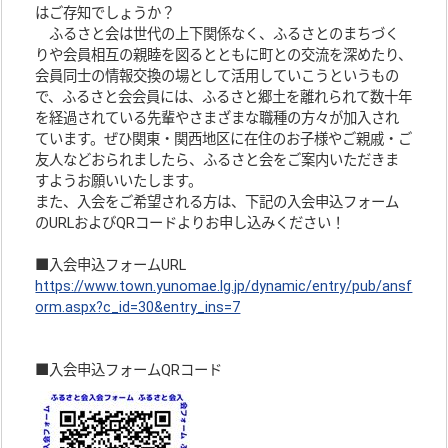
はご存知でしょうか？
ふるさと会は世代の上下関係なく、ふるさとのまちづく
りや会員相互の親睦を図るとともに町との交流を深めたり、
会員同士の情報交換の場として活用していこうというもの
で、ふるさと会会員には、ふるさと郷土を離れられて数十年
を経過されている先輩やさまざまな職種の方々が加入され
ています。ぜひ関東・関西地区に在住のお子様やご親戚・ご
友人などおられましたら、ふるさと会をご案内いただきま
すようお願いいたします。
また、入会をご希望される方は、下記の入会申込フォーム
のURLおよびQRコードよりお申し込みください！
■入会申込フォームURL
https://www.town.yunomae.lg.jp/dynamic/entry/pub/ansf
orm.aspx?c_id=30&entry_ins=7
■入会申込フォームQRコード