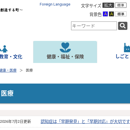
Foreign Language
文字サイズ
背景色
検
索
キ
ー
ワ
ー
しごと
教育・文化
健康・福祉・保険
ド
健康・医療
医療
医療
2026年7月2日更新
認知症は「早期発見」と「早期対応」が大切です