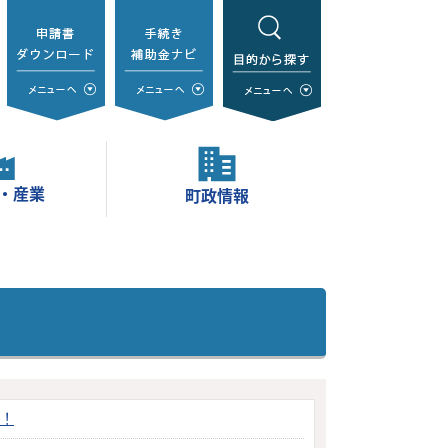
・産業
町政情報
！