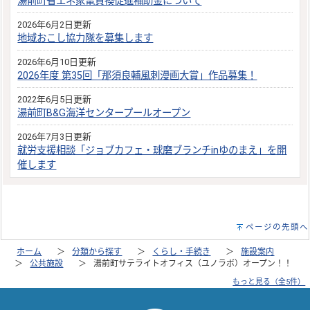
湯前町省エネ家電買換促進補助金について
2026年6月2日更新
地域おこし協力隊を募集します
2026年6月10日更新
2026年度 第35回「那須良輔風刺漫画大賞」作品募集！
2022年6月5日更新
湯前町B&G海洋センタープールオープン
2026年7月3日更新
就労支援相談「ジョブカフェ・球磨ブランチinゆのまえ」を開
催します
ページの先頭へ
ホーム
分類から探す
くらし・手続き
施設案内
公共施設
湯前町サテライトオフィス（ユノラボ）オープン！！
もっと見る（全5件）