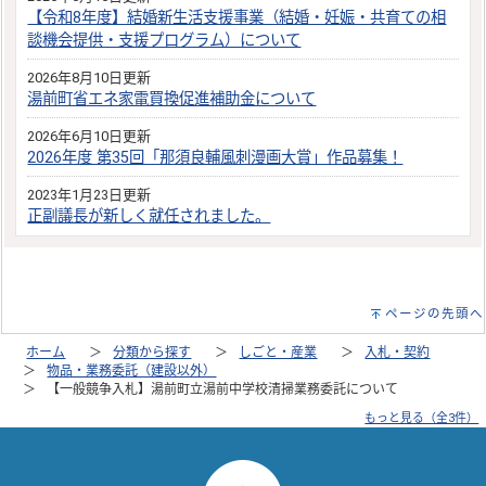
【令和8年度】結婚新生活支援事業（結婚・妊娠・共育ての相
談機会提供・支援プログラム）について
2026年8月10日更新
湯前町省エネ家電買換促進補助金について
2026年6月10日更新
2026年度 第35回「那須良輔風刺漫画大賞」作品募集！
2023年1月23日更新
正副議長が新しく就任されました。
ページの先頭へ
ホーム
分類から探す
しごと・産業
入札・契約
物品・業務委託（建設以外）
【一般競争入札】湯前町立湯前中学校清掃業務委託について
もっと見る（全3件）