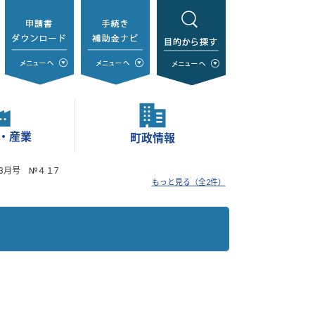
・産業
町政情報
3月号 №４１7
もっと見る（全2件）