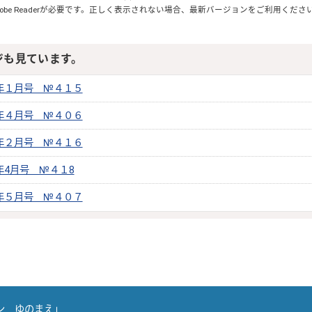
obe Reader
が必要です。正しく表示されない場合、最新バージョンをご利用くださ
ジも見ています。
年１月号 №４１５
年４月号 №４０６
年２月号 №４１６
年4月号 №４１8
年５月号 №４０７
ン ゆのまえ」