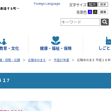
Foreign Language
文字サイズ
背景色
検
索
キ
ー
ワ
ー
しごと
教育・文化
健康・福祉・保険
ド
報・回覧・広聴
広報ゆのまえ
平成27年度
広報ゆのまえ 平成２８年
４１7