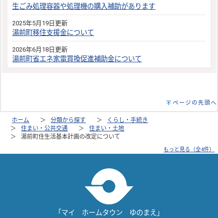
生ごみ処理容器や処理機の購入補助があります
2025年5月19日更新
湯前町移住支援金について
2026年6月18日更新
湯前町省エネ家電買換促進補助金について
ページの先頭へ
ホーム
分類から探す
くらし・手続き
住まい・公共交通
住まい・土地
湯前町住生活基本計画の改定について
もっと見る（全4件）
「マイ ホームタウン ゆのまえ」