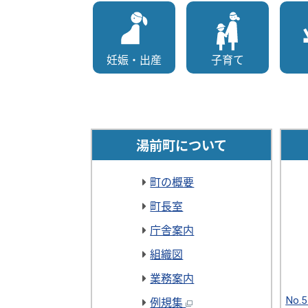
妊娠・出産
子育て
湯前町について
町の概要
町長室
庁舎案内
組織図
業務案内
No.
例規集