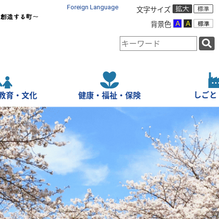
Foreign Language
文字サイズ
背景色
検
索
キ
ー
ワ
ー
しごと
教育・文化
健康・福祉・保険
ド