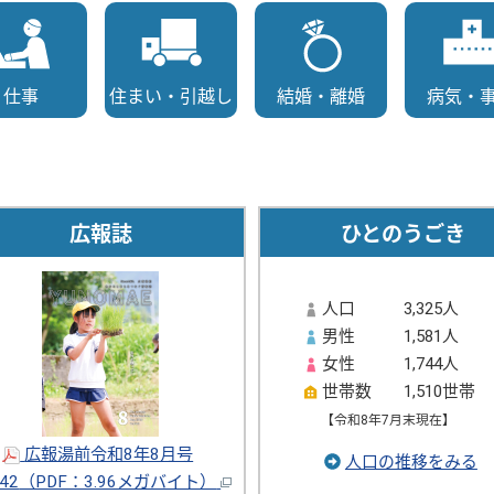
仕事
住まい・引越し
結婚・離婚
病気・
広報誌
ひとのうごき
人口
3,325人
男性
1,581人
女性
1,744人
世帯数
1,510世帯
【令和8年7月末現在】
広報湯前令和8年8月号
人口の推移をみる
542
（PDF：3.96メガバイト）