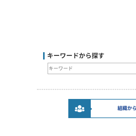
8月29日 林業就業説明
2026年07月24日
キーワードから探す
検
索
キ
ー
ワ
ー
組織か
ド