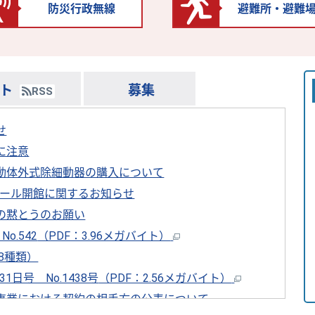
防災行政無線
避難所・避難
ト
募集
RSS
せ
に注意
動体外式除細動器の購入について
プール開館に関するお知らせ
の黙とうのお願い
o.542
（PDF：3.96メガバイト）
8種類）
1日号 No.1438号
（PDF：2.56メガバイト）
事業における契約の相手方の公表について